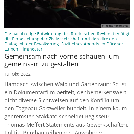
© Thomas Hohenschue
Die nachhaltige Entwicklung des Rheinischen Reviers benötigt
die Einbeziehung der Zivilgesellschaft und den direkten
Dialog mit der Bevölkerung. Fazit eines Abends im Dürener
:
Lumen Filmtheater
Gemeinsam nach vorne schauen, um
gemeinsam zu gestalten
19. Okt. 2022
Hambach zwischen Wald und Gartenzaun: So ist
ein Dokumentarfilm betitelt, der bemerkenswert
dicht diverse Sichtweisen auf den Konflikt um
den Tagebau Garzweiler bündelt. In einem kaum
gebremsten Stakkato schneidet Regisseur
Thomas Meffert Statements aus Gewerkschaften,
Politik, Bergbautreibenden, Anwohnern,