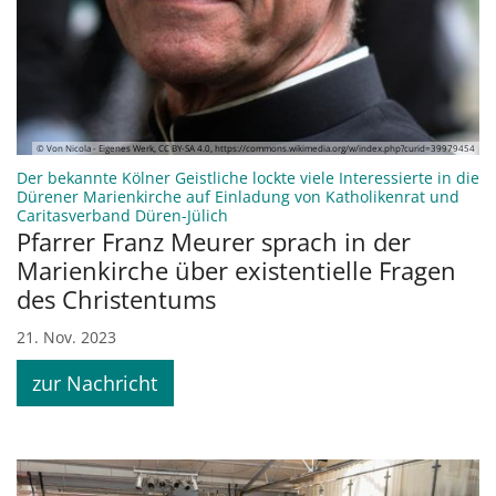
© Von Nicola - Eigenes Werk, CC BY-SA 4.0, https://commons.wikimedia.org/w/index.php?curid=39979454
Der bekannte Kölner Geistliche lockte viele Interessierte in die
Dürener Marienkirche auf Einladung von Katholikenrat und
:
Caritasverband Düren-Jülich
Pfarrer Franz Meurer sprach in der
Marienkirche über existentielle Fragen
des Christentums
21. Nov. 2023
zur Nachricht