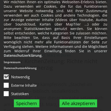
Wir möchten Ihnen ein optimales Webseiten-Erlebnis bieten.
Dazu verwenden wir Cookies, die für das Funktionieren
unserer Website notwendig sind. Mit Ihrer Zustimmung
verwenden wir auch Cookies und andere Technologien, die
zur Anzeige externer Inhalte (Videos über Youtube, Audios
über Soundcloud, Karten über MapTiler ...) oder zu
anonymen Statistikzwecken genutzt werden. Sie können
selbst entscheiden, welche Kategorien Sie zulassen möchten.
Bitte beachten Sie, dass auf Basis Ihrer Einstellungen
womöglich nicht mehr alle Funktionalitäten der Seite zur
© Andreas Drouve
Verfügung stehen. Weitere Informationen und die Möglichkeit
„Stachel im Fleisch“ der Wohlstandsgesellschaft als Kreuzweg
zum Widerruf Ihrer Einwillung finden Sie in unserer
:
mit fünf Stationen am 23. März in Düren
Datenschutzerklärung
.
Aus der KirchenZeitung: Richte nicht
Impressum
und sei barmherzig
Datenschutzerklärung
17. März 2023
Notwendig
Der Slogan klingt kämpferisch: „Stachel im
Externe Inhalte
Fleisch sein – biblisch, sozialkritisch,
Statistiken
widerständig“. Unter dieser Vorgabe setzen sich
Speichern
Alle akzeptieren
am Donnerstag, 23. März, um 18 Uhr die
Teilnehmer eines besonderen Kreuzwegs durch